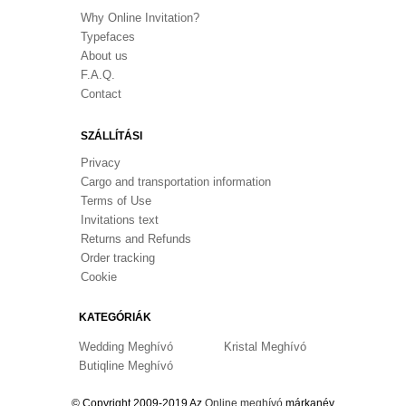
Why Online Invitation?
Typefaces
About us
F.A.Q.
Contact
SZÁLLÍTÁSI
Privacy
Cargo and transportation information
Terms of Use
Invitations text
Returns and Refunds
Order tracking
Cookie
KATEGÓRIÁK
Wedding Meghívó
Kristal Meghívó
İklim 
Butiqline Meghívó
© Copyright 2009-2019 Az
Online meghívó
márkanév