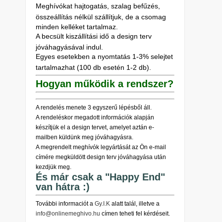
Meghívókat hajtogatás, szalag befűzés,
összeállítás nélkül szállítjuk, de a csomag
minden kelléket tartalmaz.
A becsült kiszállítási idő a design terv
jóváhagyásával indul.
Egyes esetekben a nyomtatás 1-3% selejtet
tartalmazhat (100 db esetén 1-2 db).
Hogyan működik a rendszer?
A rendelés menete 3 egyszerű lépésből áll.
A rendeléskor megadott információk alapján
készítjük el a design tervet, amelyet aztán e-
mailben küldünk meg jóváhagyásra.
A megrendelt meghívók legyártását az Ön e-mail
címére megküldött design terv jóváhagyása után
kezdjük meg.
És már csak a "Happy End"
van hátra :)
További informaciót a
Gy.I.K
alatt talál, illetve a
info@onlinemeghivo.hu
címen teheti fel kérdéseit.