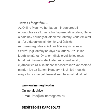
Tisztelt Látogatóink...
Az Online Meghivo honlapon minden eredeti
elgondolás és alkotás, a honlap eredeti tartalma, illetve
oldalainak bármely alkotóeleme törvényi védelem alatt
áll. Az oldalunkon minden terv, eljárás és
rendszermegoldás a Polgári Törvénykönyv és a
Szerzői jogi törvény hatálya alá tartozik. Az Online
Meghivo márkanév, a termékek tervei, jellegzetes
tartalmuk, bármely alkotóelemük, a szoftverek,
eljárások és az alkalmazott rendszerekhez kapcsolódó
minden jog az Sanem Hungary Kft.-ot illeti meg, és
még a forrás megjelölésével sem használhatóak fel.
www.onlinemeghivo.hu
Online Meghivó
info@onlinemeghivo.hu
E-Mail:
SEGÍTSÉG ÉS KAPCSOLAT