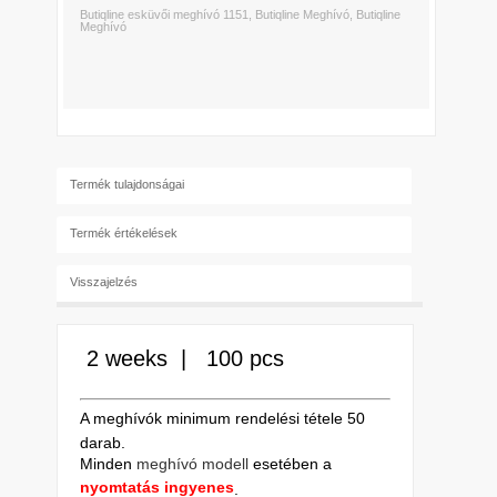
Butiqline esküvői meghívó 1151
,
Butiqline Meghívó
,
Butiqline
Meghívó
Termék tulajdonságai
Termék értékelések
Visszajelzés
2 weeks |
100 pcs
A meghívók minimum rendelési tétele 50
darab.
Minden
meghívó modell
esetében a
nyomtatás ingyenes
.