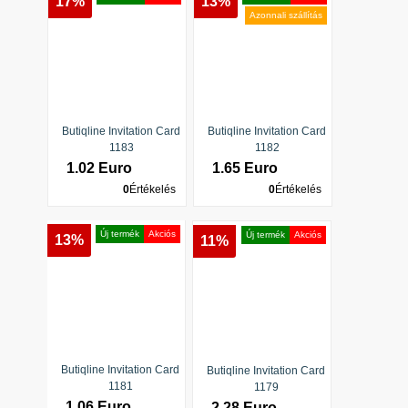
17%
13%
Azonnali szállítás
Butiqline Invitation Card
Butiqline Invitation Card
1183
1182
1.02 Euro
1.65 Euro
0
Értékelés
0
Értékelés
Új termék
Akciós
Új termék
Akciós
13%
11%
Butiqline Invitation Card
Butiqline Invitation Card
1181
1179
1.06 Euro
2.28 Euro