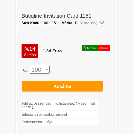
Butiqline Invitation Card 1151
Stok Kodu
: 10011151
Márka
:
Butiqline Meghívó
%14
Új termék
Akciós
1.34 Euro
Akciós
Pcs:
Kosárba
Add az összehasonlító listámhoz
(
Hasonlítsd
össze
)
Értesíts az ár csökkenéséről
Kedvenceim listája