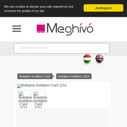
We use cookies to elevate your user experience and
Jóváhagyom
0
enhance the quality of our site.
»
Butiqline Invation Card
butiqline-meghivo-1151